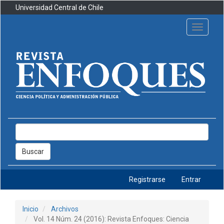
Navegación
Universidad Central de Chile
principal
Contenido
Toggle
principal
navigati
Barra
lateral
Buscar
Registrarse
Entrar
Inicio
Archivos
Vol. 14 Núm. 24 (2016): Revista Enfoques: Ciencia