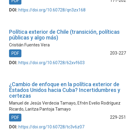
171-202
PDF
DOI:
https://doi.org/10.60728/qn3zx168
Política exterior de Chile (transición, políticas
públicas y algo más)
Cristián Fuentes Vera
203-227
PDF
DOI:
https://doi.org/10.60728/62xvf603
¿Cambio de enfoque en la política exterior de
Estados Unidos hacia Cuba? Incertidumbres y
certezas
Manuel de Jesús Verdecia Tamayo, Efrén Evelio Rodríguez
Ricardo, Laritza Pantoja Tamayo
229-251
PDF
DOI:
https://doi.org/10.60728/tc3v6z07