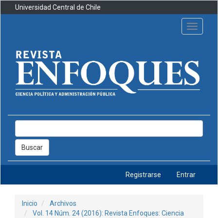
Navegación
Universidad Central de Chile
principal
Contenido
Toggle
principal
navigati
Barra
lateral
Buscar
Registrarse
Entrar
Inicio
Archivos
Vol. 14 Núm. 24 (2016): Revista Enfoques: Ciencia