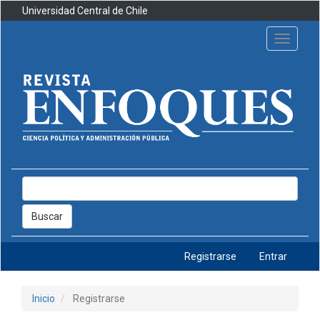
Navegación
Universidad Central de Chile
principal
Contenido
Toggle
principal
navigati
Barra
lateral
Buscar
Registrarse
Entrar
Inicio
Registrarse