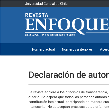
Navegación
Universidad Central de Chile
principal
Contenido
principal
Barra
lateral
Numero actual
Numeros anteriores
Acer
Declaración de autor
La revista adhiere a los principios de transparenci
autoría. Se espera que todas las personas autoras c
contribución intelectual, participando de manera sust
manuscrito. No se aceptan prácticas de autoría hono