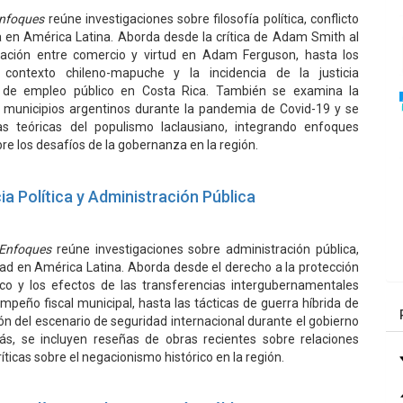
Enfoques
reúne investigaciones sobre filosofía política, conflicto
ca en América Latina. Aborda desde la crítica de Adam Smith al
lación entre comercio y virtud en Adam Ferguson, hasta los
l contexto chileno-mapuche y la incidencia de la justicia
a de empleo público en Costa Rica. También se examina la
s municipios argentinos durante la pandemia de Covid-19 y se
as teóricas del populismo laclausiano, integrando enfoques
obre los desafíos de la gobernanza en la región.
ia Política y Administración Pública
 Enfoques
reúne investigaciones sobre administración pública,
idad en América Latina. Aborda desde el derecho a la protección
o y los efectos de las transferencias intergubernamentales
mpeño fiscal municipal, hasta las tácticas de guerra híbrida de
ión del escenario de seguridad internacional durante el gobierno
s, se incluyen reseñas de obras recientes sobre relaciones
ríticas sobre el negacionismo histórico en la región.