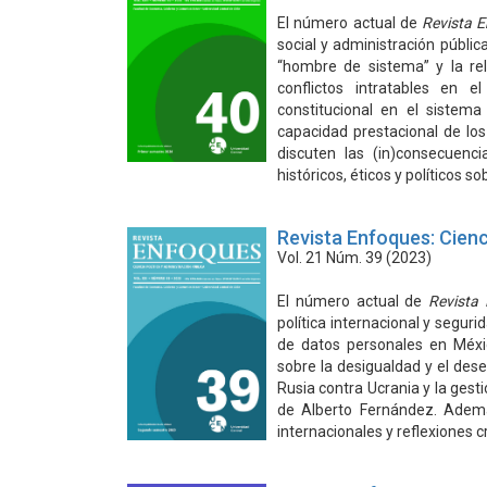
El número actual de
Revista 
social y administración públi
“hombre de sistema” y la re
conflictos intratables en e
constitucional en el sistem
capacidad prestacional de lo
discuten las (in)consecuenci
históricos, éticos y políticos s
Revista Enfoques: Cienc
Vol. 21 Núm. 39 (2023)
El número actual de
Revista
política internacional y segur
de datos personales en Méxic
sobre la desigualdad y el dese
Rusia contra Ucrania y la gest
de Alberto Fernández. Ademá
internacionales y reflexiones c