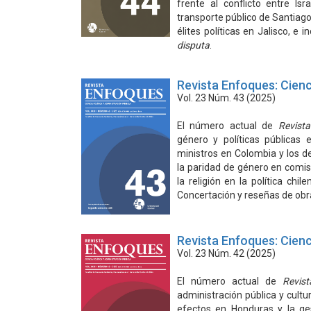
frente al conflicto entre Is
transporte público de Santiago,
élites políticas en Jalisco, e
disputa
.
Revista Enfoques: Cienc
Vol. 23 Núm. 43 (2025)
El número actual de
Revist
género y políticas públicas
ministros en Colombia y los des
la paridad de género en comisi
la religión en la política ch
Concertación y reseñas de obr
Revista Enfoques: Cienc
Vol. 23 Núm. 42 (2025)
El número actual de
Revis
administración pública y cultu
efectos en Honduras y la ges