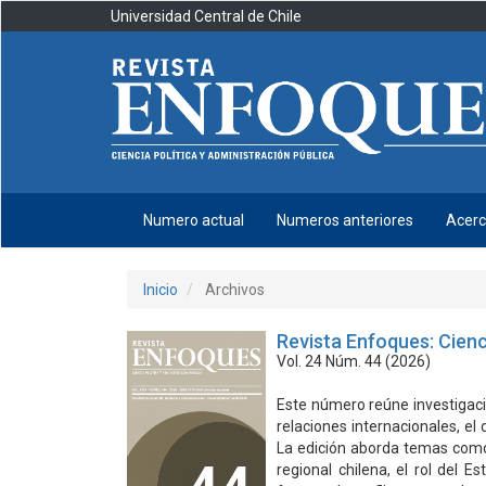
Navegación
Universidad Central de Chile
principal
Contenido
principal
Barra
lateral
Numero actual
Numeros anteriores
Acer
Inicio
Archivos
Revista Enfoques: Cienc
Vol. 24 Núm. 44 (2026)
Este número reúne investigaci
relaciones internacionales, el d
La edición aborda temas como 
regional chilena, el rol del Es