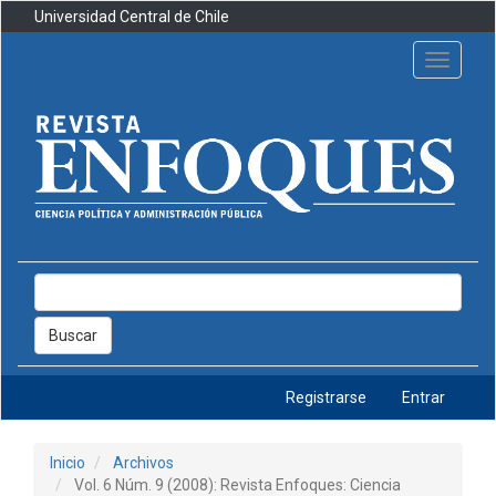
Navegación
Universidad Central de Chile
principal
Contenido
Toggle
principal
navigati
Barra
lateral
Buscar
Registrarse
Entrar
Inicio
Archivos
Vol. 6 Núm. 9 (2008): Revista Enfoques: Ciencia