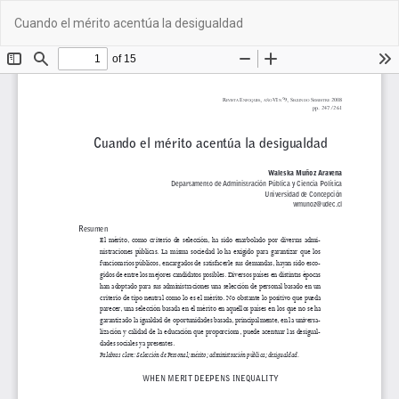
Volver
De
De
Cuando el mérito acentúa la desigualdad
a
PD
los
detalles
del
artículo