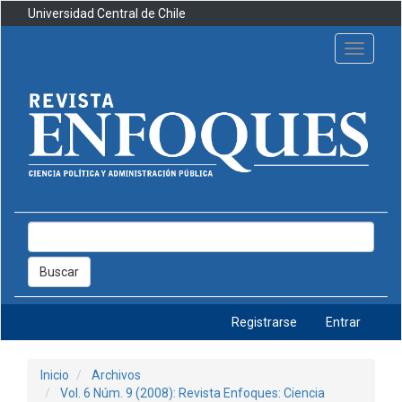
Navegación
Universidad Central de Chile
principal
Contenido
Toggle
principal
navigati
Barra
lateral
Buscar
Registrarse
Entrar
Inicio
Archivos
Vol. 6 Núm. 9 (2008): Revista Enfoques: Ciencia