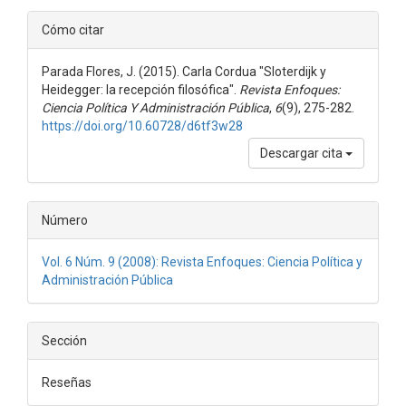
Detalles
Cómo citar
del
Parada Flores, J. (2015). Carla Cordua "Sloterdijk y
artículo
Heidegger: la recepción filosófica".
Revista Enfoques:
Ciencia Política Y Administración Pública
,
6
(9), 275-282.
https://doi.org/10.60728/d6tf3w28
Descargar cita
Número
Vol. 6 Núm. 9 (2008): Revista Enfoques: Ciencia Política y
Administración Pública
Sección
Reseñas