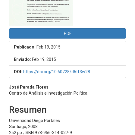
PDF
Publicado:
Feb 19, 2015
Enviado:
Feb 19, 2015
DOI:
https://doi.org/10.60728/d6tf3w28
Contenido
José Parada Flores
Centro de Análisis e Investigación Política
principal
del
Resumen
artículo
Universidad Diego Portales
Santiago, 2008
252 pp.; ISBN 978-956-314-027-9