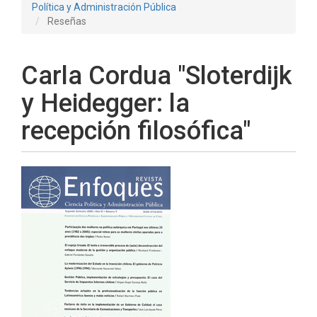
Política y Administración Pública
Reseñas
Carla Cordua "Sloterdijk
y Heidegger: la
recepción filosófica"
Barra
lateral
del
artículo