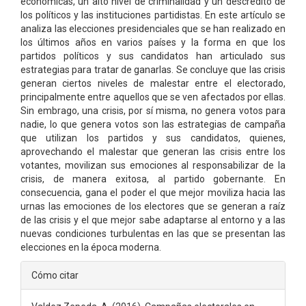
económicas, un alto nivel de criminalidad y un descrédito de
los políticos y las instituciones partidistas. En este artículo se
analiza las elecciones presidenciales que se han realizado en
los últimos años en varios países y la forma en que los
partidos políticos y sus candidatos han articulado sus
estrategias para tratar de ganarlas. Se concluye que las crisis
generan ciertos niveles de malestar entre el electorado,
principalmente entre aquellos que se ven afectados por ellas.
Sin embrago, una crisis, por sí misma, no genera votos para
nadie, lo que genera votos son las estrategias de campaña
que utilizan los partidos y sus candidatos, quienes,
aprovechando el malestar que generan las crisis entre los
votantes, movilizan sus emociones al responsabilizar de la
crisis, de manera exitosa, al partido gobernante. En
consecuencia, gana el poder el que mejor moviliza hacia las
urnas las emociones de los electores que se generan a raíz
de las crisis y el que mejor sabe adaptarse al entorno y a las
nuevas condiciones turbulentas en las que se presentan las
elecciones en la época moderna.
Detalles
Cómo citar
del