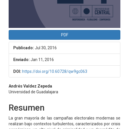
PDF
Publicado:
Jul 30, 2016
Enviado:
Jan 11, 2016
DOI:
https://doi.org/10.60728/qw9gc063
Contenido
Andrés Valdez Zepeda
Universidad de Guadalajara
principal
del
Resumen
artículo
La gran mayoría de las campañas electorales modernas se
realizan bajo contextos turbulentos, caracterizados por crisis