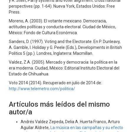
y R. Stein, Party systems and voter alignment: cross national
perspectives (pp. 1-64). Nueva York, Estados Unidos: Free
Press.
Moreno, A. (2003). El votante mexicano. Democracia,
actitudes políticas y conducta electoral. Ciudad de México,
México: Fondo de Cultura Económica.
Sanders, D. (1997). Voting and the Electorate. En P. Dunleavy,
A. Gamble, I. Holiday y G. Peele (Eds.), Developments in British
Politics 5 (pp.). Londres, Inglaterra: Macmillan.
Valdez, Z.A. (2005). Mercado y democracia: la política en la
era moderna. Ciudad, México: Editorial Instituto Electoral del
Estado de Chihuahua.
Voto 2014 (2014). Recuperado en julio de 2014 de:
http://www.telemetro.com/politica/
Artículos más leídos del mismo
autor/a
Andrés Valdez Zepeda, Delia A. Huerta Franco, Arturo
Aguilar Aldrete,
La música en las campañas y su efecto