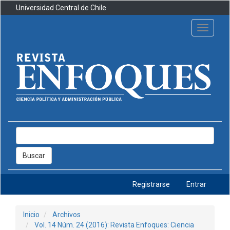
Navegación
Universidad Central de Chile
principal
Contenido
Toggle
principal
navigati
Barra
lateral
Buscar
Registrarse
Entrar
Inicio
Archivos
Vol. 14 Núm. 24 (2016): Revista Enfoques: Ciencia