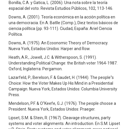
Bonilla, C.A. y Gatica, L. (2006). Una nota sobre la teoría
espacial del voto. Revista Estudios Públicos, 102, 113-146.
Downs, A. (2001). Teoría económica en la acción política en
una democracia. En A. Batlle (Comp.), Diez textos básicos de
ciencia política (pp. 93-111). Ciudad, España: Ariel Ciencia
Política.
Downs, A. (1975). An Ecoonomic Theory of Democracy.
Nueva York, Estados Unidos: Harper and Row.
Heath, A.R., Jowell, J.C. & Witherspoon, S. (1991).
Understanding Political Change: the British voter 1964-1987.
Oxford, Inglaterra: Pergamon.
Lazarfeld, P., Berelson, F. & Gaudet, H. (1944). The people"s
Choice: How the Voter Makes Up His Mind in a Presidential
Campaign. Nueva York, Estados Unidos: Columbia University
Press.
Mendelson, P.F. & O"Keefe, G.J. (1976). The people choose a
President. Nueva York, Estados Unidos: Praeger.
Lipset, S.M. & Stein, R. (1967). Cleavage structures, party
systems and voter alignments. An introduction. En S.M. Lipset