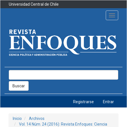
Navegación
Universidad Central de Chile
principal
Contenido
Toggle
principal
navigati
Barra
lateral
Buscar
Registrarse
Entrar
Inicio
Archivos
Vol. 14 Núm. 24 (2016): Revista Enfoques: Ciencia