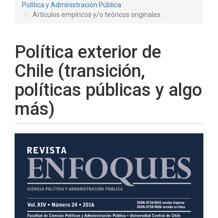
Política y Administración Pública
Artículos empíricos y/o teóricos originales
Política exterior de
Chile (transición,
políticas públicas y algo
más)
Barra
lateral
del
artículo