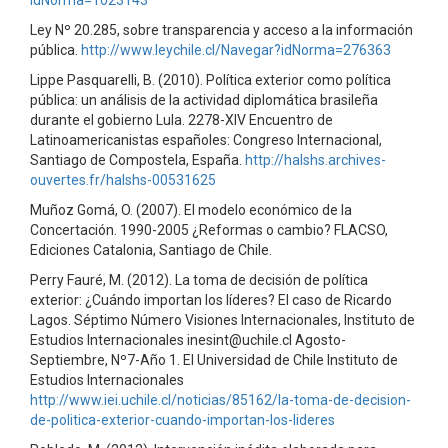
Ley Nº 20.285, sobre transparencia y acceso a la información
pública.
http://www.leychile.cl/Navegar?idNorma=276363
Lippe Pasquarelli, B. (2010). Política exterior como política
pública: un análisis de la actividad diplomática brasileña
durante el gobierno Lula. 2278-XIV Encuentro de
Latinoamericanistas españoles: Congreso Internacional,
Santiago de Compostela, España.
http://halshs.archives-
ouvertes.fr/halshs-00531625
Muñoz Gomá, O. (2007). El modelo económico de la
Concertación. 1990-2005 ¿Reformas o cambio? FLACSO,
Ediciones Catalonia, Santiago de Chile.
Perry Fauré, M. (2012). La toma de decisión de política
exterior: ¿Cuándo importan los líderes? El caso de Ricardo
Lagos. Séptimo Número Visiones Internacionales, Instituto de
Estudios Internacionales inesint@uchile.cl Agosto-
Septiembre, Nº7-Año 1. EI Universidad de Chile Instituto de
Estudios Internacionales
http://www.iei.uchile.cl/noticias/85162/la-toma-de-decision-
de-politica-exterior-cuando-importan-los-lideres