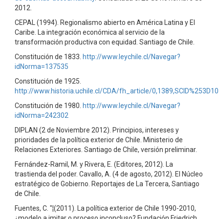
2012.
CEPAL (1994). Regionalismo abierto en América Latina y El
Caribe. La integración económica al servicio de la
transformación productiva con equidad. Santiago de Chile.
Constitución de 1833.
http://www.leychile.cl/Navegar?
idNorma=137535
Constitución de 1925.
http://www.historia.uchile.cl/CDA/fh_article/0,1389,SCID%
Constitución de 1980.
http://www.leychile.cl/Navegar?
idNorma=242302
DIPLAN (2 de Noviembre 2012). Principios, intereses y
prioridades de la política exterior de Chile. Ministerio de
Relaciones Exteriores. Santiago de Chile, versión preliminar.
Fernández-Ramil, M. y Rivera, E. (Editores, 2012). La
trastienda del poder. Cavallo, A. (4 de agosto, 2012). El Núcleo
estratégico de Gobierno. Reportajes de La Tercera, Santiago
de Chile.
Fuentes, C. "¦(2011). La política exterior de Chile 1990-2010,
¿modelo a imitar o proceso inconcluso? Fundación Friedrich