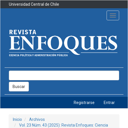
Navegación
Universidad Central de Chile
principal
Contenido
Toggle
principal
navigati
Barra
lateral
Buscar
Registrarse
Entrar
Inicio
Archivos
Vol. 23 Núm. 43 (2025): Revista Enfoques: Ciencia