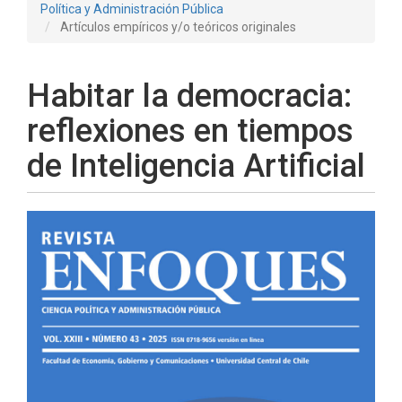
Política y Administración Pública
Artículos empíricos y/o teóricos originales
Habitar la democracia:
reflexiones en tiempos
de Inteligencia Artificial
Barra
lateral
del
artículo