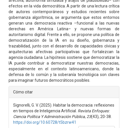
afectiva, autonomía simulada y atajos de plausibilidad– con
efectos en la vida democrática. A partir de una lectura crítica
de autores contemporáneos y estudios recientes sobre
gobernanza algorítmica, se argumenta que estos entornos
generan una democracia reactiva –funcional a las nuevas
derechas en América Latina– y nuevas formas de
autoritarismo digital. Frente a ello, se propone una política de
democratización de la IA en su diseño, gobernanza y
trazabilidad, junto con el desarrollo de capacidades cívicas y
arquitecturas afectivas participativas que fortalezcan la
agencia ciudadana. La hipótesis sostiene que democratizar la
IA puede contribuir a democratizar nuestras democracias,
especialmente en el contexto latinoamericano, donde la
defensa de lo común y la soberanía tecnológica son claves
para imaginar futuros democráticos posibles.
Detalles
Cómo citar
del
Signorelli, G. V. (2025). Habitar la democracia: reflexiones
artículo
en tiempos de Inteligencia Artificial.
Revista Enfoques:
Ciencia Política Y Administración Pública
,
23
(43), 20-38.
https://doi.org/10.60728/t5bzrw41