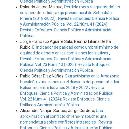
Ciencia Política y Administración Pública
Rolando Jaime-Malhue,
Perdido (pero resguardado) en
su laberinto: el liderazgo presidencial de Sebastián
Piñera (2018-2022)
,
Revista Enfoques: Ciencia Política
y Administración Pública: Vol. 22 Núm. 41 (2024):
Revista Enfoques: Ciencia Política y Administración
Pública
Jorge Francisco Aguirre Sala, Beatriz Liliana De Ita
Rubio,
El indicador de paridad como umbral mínimo de
equidad de género en las comisiones legislativas
,
Revista Enfoques: Ciencia Política y Administración
Pública: Vol. 23 Núm. 43 (2025): Revista Enfoques:
Ciencia Política y Administración Pública
Pablo César Díaz Núñez,
Extractivismo en la Amazonía
brasileña: variaciones en el discurso del presidente Jair
Bolsonaro entre los años 2018 y 2022
,
Revista
Enfoques: Ciencia Política y Administración Pública:
Vol. 22 Núm. 41 (2024): Revista Enfoques: Ciencia
Política y Administración Pública
Alexander Nanjarí Santos, Jorge Cordero,
Una
aproximación al conflicto chileno-mapuche: una
nomenclatura sobre conflictos intratables
,
Revista
Enfoques: Ciencia Política y Administración Pública: