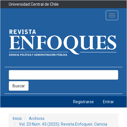
Navegación
Universidad Central de Chile
principal
Contenido
Toggle
principal
navigati
Barra
lateral
Buscar
Registrarse
Entrar
Inicio
Archivos
Vol. 23 Núm. 43 (2025): Revista Enfoques: Ciencia