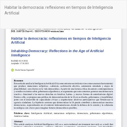
Volver
Habitar la democracia: reflexiones en tiempos de Inteligencia
a
Artificial
los
detalles
del
De
De
artículo
PD