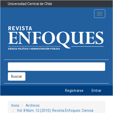
Navegación
Universidad Central de Chile
principal
Contenido
Toggle
principal
navigati
Barra
lateral
Buscar
Registrarse
Entrar
Inicio
Archivos
Vol. 8 Núm. 12 (2010): Revista Enfoques: Ciencia