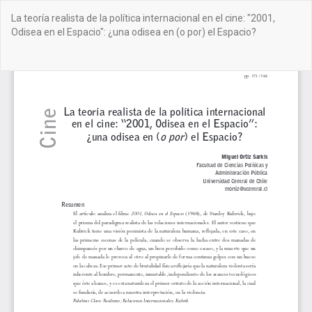
Volver
La teoría realista de la política internacional en el cine: "2001,
a
Odisea en el Espacio": ¿una odisea en (o por) el Espacio?
los
detalles
del
De
De
artículo
PD