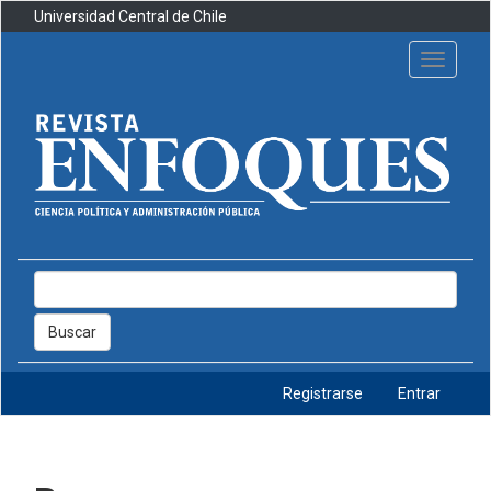
Navegación
Universidad Central de Chile
principal
Contenido
Toggle
principal
navigati
Barra
lateral
Buscar
Registrarse
Entrar