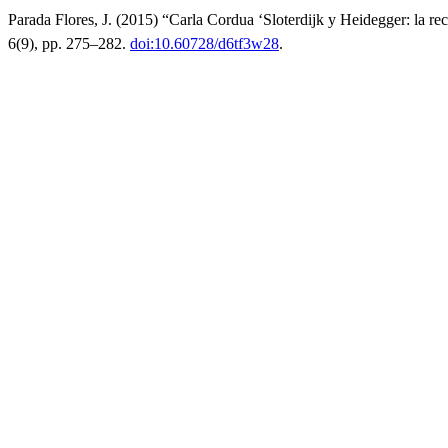
Parada Flores, J. (2015) “Carla Cordua ‘Sloterdijk y Heidegger: la rec
6(9), pp. 275–282.
doi:10.60728/d6tf3w28
.