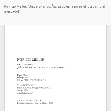
Volver
Patricio Meller, "Universitarios, Â¡El problema no es el lucro sino el
a
mercado!"
los
detalles
del
De
De
artículo
PD