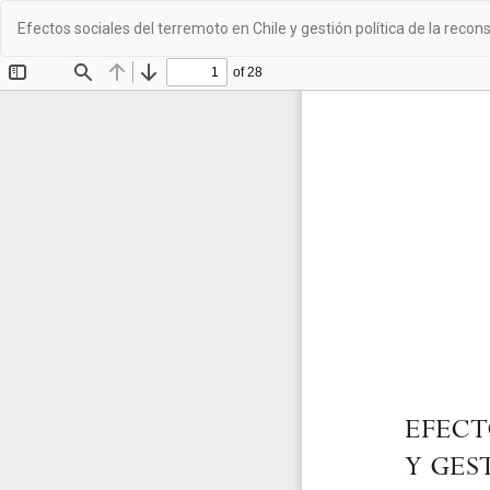
Volver
Efectos sociales del terremoto en Chile y gestión política de la rec
a
los
detalles
del
artículo