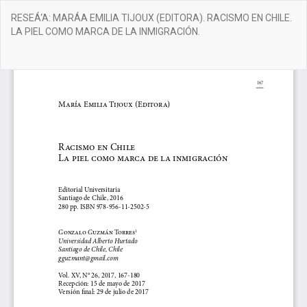
Volver
RESEÁ‘A: MARÁA EMILIA TIJOUX (EDITORA). RACISMO EN CHILE.
a
LA PIEL COMO MARCA DE LA INMIGRACIÓN.
los
detalles
del
De
De
artículo
PD