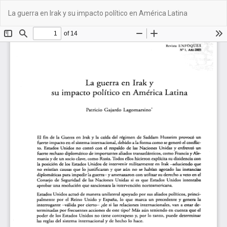
Volver
De
De
La guerra en Irak y su impacto político en América Latina
a
PD
los
detalles
del
artículo