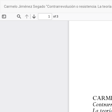
Volver
Carmelo Jiménez Segado "Contrarrevolución o resistencia. La teoría p
a
los
detalles
del
artículo